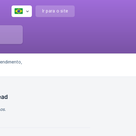
Ir para o site
tendimento,
ead
os.