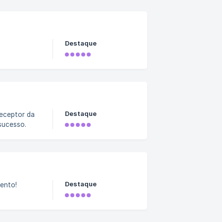
Destaque
Destaque
receptor da
sucesso.
Destaque
mento!