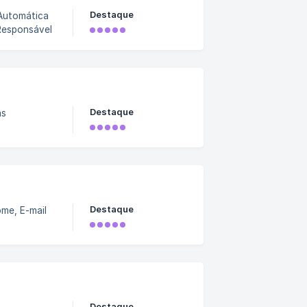
Destaque
 Automática
Responsável
Destaque
as
Destaque
me, E-mail
Destaque