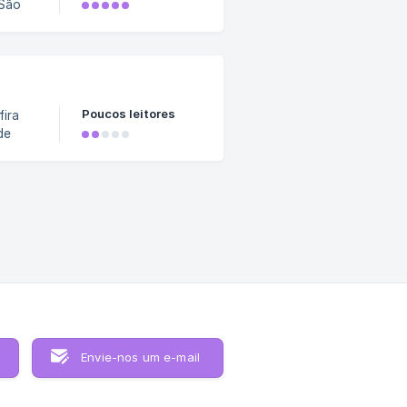
 São
ecem o
Poucos leitores
fira
de
sApp
mero
Envie-nos um e-mail