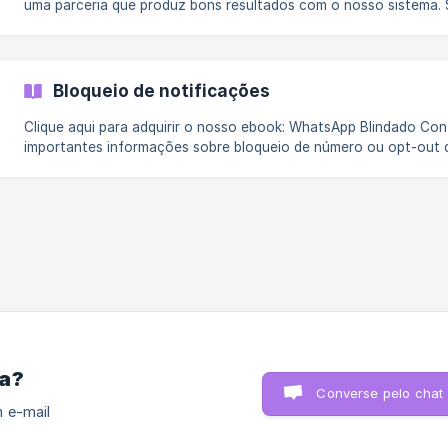
uma parceria que produz bons resultados com o nosso sistema.
elas: Find My Pack. Por que eu preciso de um software de gestão de
pacotes? Em muitos casos, as plataformas de e-commerce estão
limitadas ao evento de "Pedido despachado". Algumas até ofer
evento de "Pedido entregue", mas não vão além disso. Para f
Bloqueio de notificações
Clique aqui para adquirir o nosso ebook: WhatsApp Blindado Con
importantes informações sobre bloqueio de número ou opt-out 
notificações logo a seguir: Como funciona o bloqueio de número? O
bloqueio de número de telefone acontece com contas de What
que não querem mais receber notificações sobre algum produto.
Realizamos o bloqueio dos números por instância e, assim, o nú
bloqueado não receberá mais notificações
ra?
Converse pelo chat
 e-mail