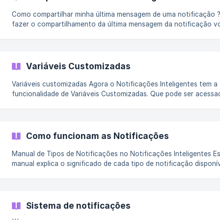
Como compartilhar minha última mensagem de uma notificação ? Par
fazer o compartilhamento da última mensagem da notificação v
deve seguir os seguintes passos: Seleciona a opção Loja e depois
clique em Gerenciar loja: Dentro da tela de loja, clica em Eventos,
localizado a esqueda de sua tela: Você
Variáveis Customizadas
Variáveis customizadas Agora o Notificações Inteligentes tem a
funcionalidade de Variáveis Customizadas. Que pode ser acessada no
submenu de leads: O que são? As Variáveis Personalizadas para Leads
são uma funcionalidade poderosa que permite aos usuários criar
utilizar campos personalizados para armazenar informações
específicas sobre os leads. Em essência, elas oferecem uma ma
Como funcionam as Notificações
Manual de Tipos de Notificações no Notificações Inteligentes Este
manual explica o significado de cada tipo de notificação disponí
Notificações Inteligentes e como configurá-los. ||| Os botões
interativos do WhatsApp, estão em um manual a parte. Veja aqui. 1
Texto Envio de mensagens simples em formato de texto. Como
configurar Selecione Texto. ![Opção texto](https://storage.crisp
Sistema de notificações