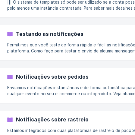
||| O sistema de templates só pode ser utilizado se a conta poss
pelo menos uma instância contratada. Para saber mais detalhes 
as instâncias, clique aqui. Temos um poderoso sistema de
personalização das notificações que permite deixar tudo do seu 
inclusive com a sua copy. Os textos-padrões que deixamos pré-
configurados atendem a maioria dos casos, mas permitimos que
Testando as notificações
d
Permitimos que você teste de forma rápida e fácil as notificaçõ
plataforma. Como faço para testar o envio de alguma mensagem? No painel
principal da Notificações Inteligentes, escolha a integração que deseja
localize Notificações no painel da integração: ![]
(https://storage.crisp.chat/users/helpdesk/website/786467ca51
Notificações sobre pedidos
Enviamos notificações instantâneas e de forma automática par
qualquer evento no seu e-commerce ou infoproduto. Veja abaix
como podemos ajudar em cada caso. Notificações para e-commerce
Estamos integrados com várias plataformas de e-commerce e c
uma delas tem suas próprias características. No geral, as notifi
enviadas são: Aguardando depósito bancário; Aguardando
Notificações sobre rastreio
processamento do cartão de crédito; Boleto impresso; Pagamen
com falha; Pedido aprovado; Ped
Estamos integrados com duas plataformas de rastreio de pacot