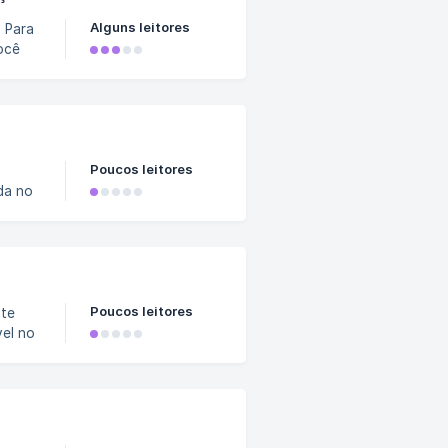
Alguns leitores
a
ocê
Poucos leitores
 e
Poucos leitores
vel no
.