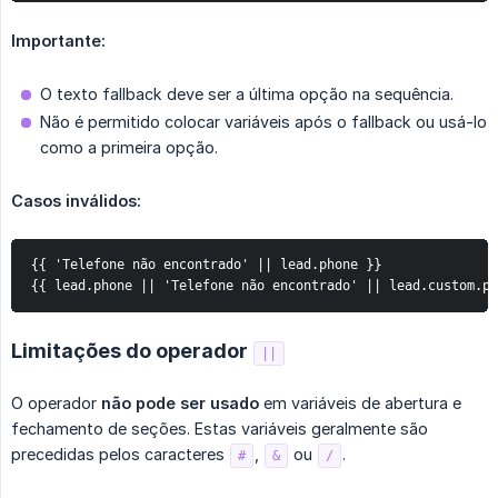
Importante:
O texto fallback deve ser a última opção na sequência.
Não é permitido colocar variáveis após o fallback ou usá-lo
como a primeira opção.
Casos inválidos:
{{ 'Telefone não encontrado' || lead.phone }} 

{{ lead.phone || 'Telefone não encontrado' || lead.custom.ph
Limitações do operador
||
O operador
não pode ser usado
em variáveis de abertura e
fechamento de seções. Estas variáveis geralmente são
precedidas pelos caracteres
,
ou
.
#
&
/