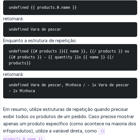
undefined {{ products.0.name }}
retornará:
undefined Vara de pescar
Enquanto a estrutura de repetição:
undefined {{# products }}{{ name }}, {{/ products }} ou 
{{# products }} - {{ quantity }}x {{ name }} {{/ 
products}}
retornará:
undefined Vara de pescar, Minhoca / - 1x Vara de pescar 
- 2x Minhoca
Em resumo, utilize estruturas de repetição quando precisar
exibir todos os produtos de um pedido. Caso precise mostrar
apenas um produto específico (como acontece na maioria dos
infoprodutos), utilize a variável direta, como
{{
.
products.0.name }}