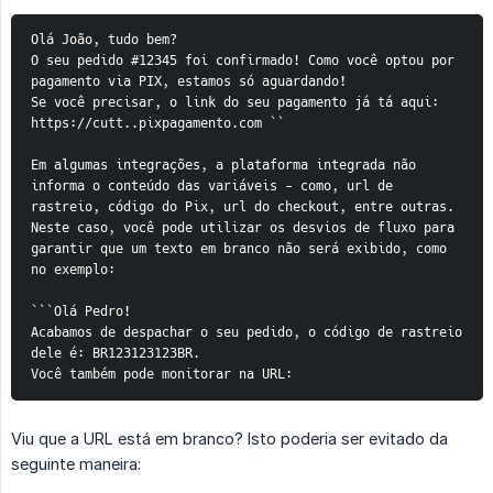
Olá João, tudo bem?
O seu pedido #12345 foi confirmado! Como você optou por 
pagamento via PIX, estamos só aguardando!
Se você precisar, o link do seu pagamento já tá aqui: 
https://cutt..pixpagamento.com ``
Em algumas integrações, a plataforma integrada não 
informa o conteúdo das variáveis - como, url de 
rastreio, código do Pix, url do checkout, entre outras.
Neste caso, você pode utilizar os desvios de fluxo para 
garantir que um texto em branco não será exibido, como 
no exemplo:
```Olá Pedro!
Acabamos de despachar o seu pedido, o código de rastreio 
dele é: BR123123123BR.
Você também pode monitorar na URL:
Viu que a URL está em branco? Isto poderia ser evitado da
seguinte maneira: