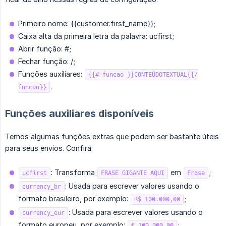
Primeiro nome:
{{customer.first_name}}
;
Caixa alta da primeira letra da palavra: ucfirst;
Abrir função: #;
Fechar função: /;
Funções auxiliares:
{{# funcao }}CONTEÚDOTEXTUAL{{/
.
funcao}}
Funções auxiliares disponíveis
Temos algumas funções extras que podem ser bastante úteis
para seus envios. Confira:
: Transforma
em
;
ucfirst
FRASE GIGANTE AQUI
Frase
: Usada para escrever valores usando o
currency_br
formato brasileiro, por exemplo:
;
R$ 100.000,00
: Usada para escrever valores usando o
currency_eur
formato europeu, por exemplo:
;
€ 100,000.00