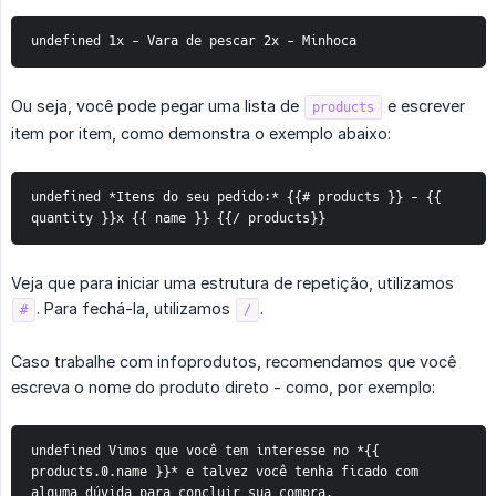
undefined 1x - Vara de pescar 2x - Minhoca
Ou seja, você pode pegar uma lista de
e escrever
products
item por item, como demonstra o exemplo abaixo:
undefined *Itens do seu pedido:* {{# products }} - {{ 
quantity }}x {{ name }} {{/ products}}
Veja que para iniciar uma estrutura de repetição, utilizamos
. Para fechá-la, utilizamos
.
#
/
Caso trabalhe com infoprodutos, recomendamos que você
escreva o nome do produto direto - como, por exemplo:
undefined Vimos que você tem interesse no *{{ 
products.0.name }}* e talvez você tenha ficado com 
alguma dúvida para concluir sua compra.