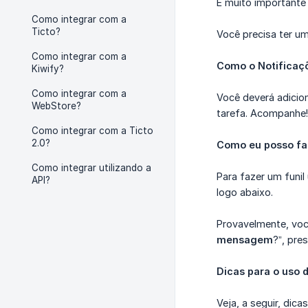
É muito importante 
Como integrar com a
Ticto?
Você precisa ter u
Como integrar com a
Como o Notificaçõ
Kiwify?
Como integrar com a
Você deverá adicio
WebStore?
tarefa. Acompanhe!
Como integrar com a Ticto
2.0?
Como eu posso fa
Como integrar utilizando a
Para fazer um funi
API?
logo abaixo.
Provavelmente, você
mensagem
?”, pre
Dicas para o uso 
Veja, a seguir, dic