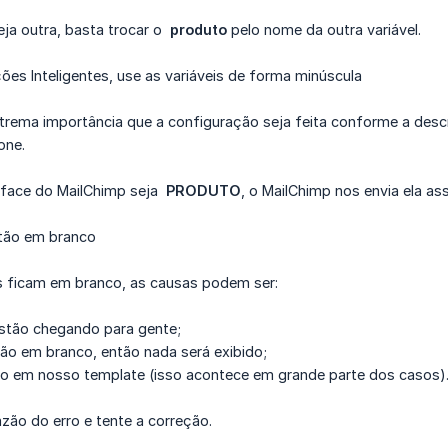
eja outra, basta trocar o
produto
pelo nome da outra variável.
ões Inteligentes, use as variáveis de forma minúscula
xtrema importância que a configuração seja feita conforme a desc
one.
rface do MailChimp seja
PRODUTO
, o MailChimp nos envia ela a
stão em branco
s ficam em branco, as causas podem ser:
estão chegando para gente;
ão em branco, então nada será exibido;
do em nosso template (isso acontece em grande parte dos casos)
azão do erro e tente a correção.