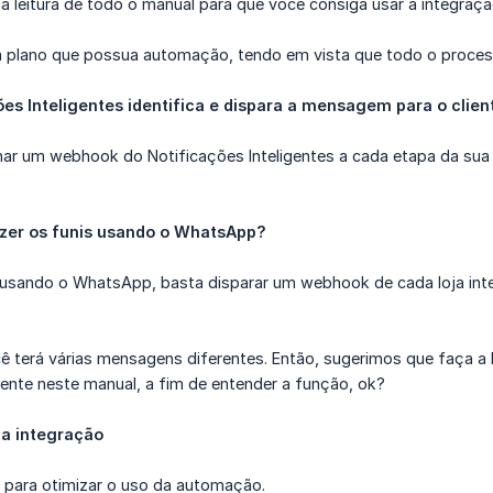
a leitura de todo o manual para que você consiga usar a integraç
m plano que possua automação, tendo em vista que todo o process
es Inteligentes identifica e dispara a mensagem para o clien
nar um webhook do Notificações Inteligentes a cada etapa da sua 
zer os funis usando o WhatsApp?
l usando o WhatsApp, basta disparar um webhook de cada loja int
 terá várias mensagens diferentes. Então, sugerimos que faça a l
sente neste manual, a fim de entender a função, ok?
da integração
as para otimizar o uso da automação.