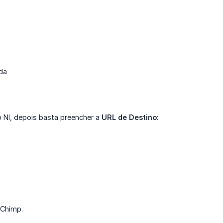
ada
o NI, depois basta preencher a
URL de Destino
:
lChimp.