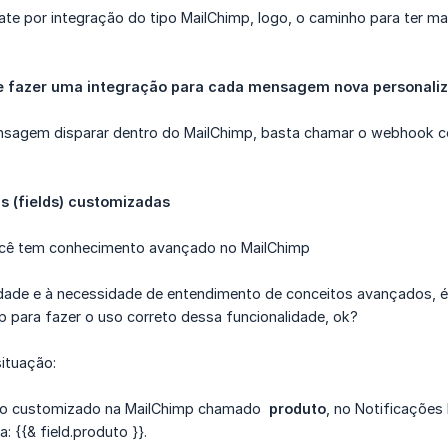
ate por integração do tipo MailChimp, logo, o caminho para ter m
e fazer uma integração para cada mensagem nova personali
nsagem disparar dentro do MailChimp, basta chamar o webhook c
is (fields) customizadas
cê tem conhecimento avançado no MailChimp
ade e à necessidade de entendimento de conceitos avançados, 
p para fazer o uso correto dessa funcionalidade, ok?
ituação:
o customizado na MailChimp chamado
produto
, no Notificações 
: {{& field.produto }}.