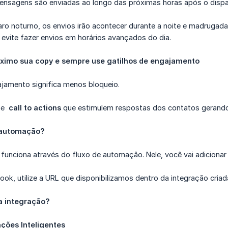
ensagens são enviadas ao longo das próximas horas após o dispar
ro noturno, os envios irão acontecer durante a noite e madrugad
 evite fazer envios em horários avançados do dia.
áximo sua copy e sempre use gatilhos de engajamento
amento significa menos bloqueio.
use
call to actions
que estimulem respostas dos contatos gerand
 automação?
 funciona através do fluxo de automação. Nele, você vai adiciona
k, utilize a URL que disponibilizamos dentro da integração criada
a integração?
ações Inteligentes