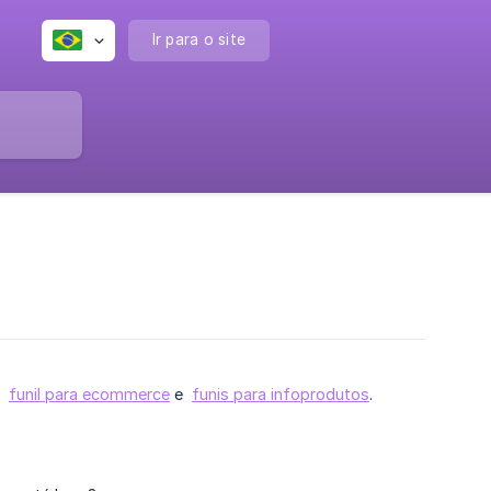
Ir para o site
s:
funil para ecommerce
e
funis para infoprodutos
.