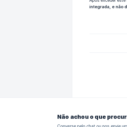
Após exceder este 
integrada, e não d
Não achou o que procu
Converse pelo chat ou nos envie um