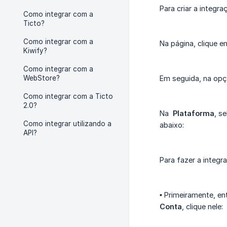
Para criar a integr
Como integrar com a
Ticto?
Como integrar com a
Na página, clique 
Kiwify?
Como integrar com a
WebStore?
Em seguida, na o
Como integrar com a Ticto
2.0?
Na
Plataforma
, s
Como integrar utilizando a
abaixo:
API?
Para fazer a integ
•
Primeiramente, en
Conta
, clique nele: