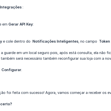
Integrações
:
ue em
Gerar API Key
:
ey
e cole dentro do
Notificações Inteligentes
, no campo
Token 
 a guarde em um local seguro pois, após está consulta, ela não fi
y, também será necessário também reconfigurar sua loja com a nov
m
Configurar
.
ação foi feita com sucesso! Agora, vamos começar a receber os ev
 certo?