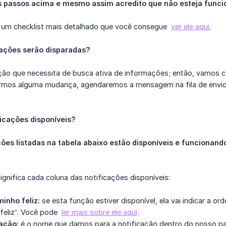
os passos acima e mesmo assim acredito que não esteja func
 um checklist mais detalhado que você consegue
ver ele aqui.
ações serão disparadas?
ção que necessita de busca ativa de informações; então, vamos co
mos alguma mudança, agendaremos a mensagem na fila de envios.
ficações disponíveis?
ões listadas na tabela abaixo estão disponíveis e funcionand
significa cada coluna das notificações disponíveis:
minho feliz:
se esta função estiver disponível, ela vai indicar a 
feliz”. Você pode
ler mais sobre ele aqui;
cação:
é o nome que damos para a notificação dentro do nosso pai