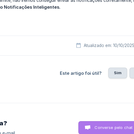
limite, não iremos conseguir enviar as notificações corretamente
o Notificações Inteligentes.
Atualizado em: 10/10/202
Sim
Este artigo foi útil?
ra?
Converse pelo chat
 e-mail