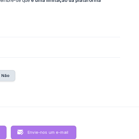
, lembre-se que
é uma limitação da plataforma 
5
Não
Envie-nos um e-mail