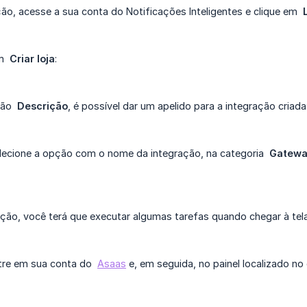
ação, acesse a sua conta do Notificações Inteligentes e clique em
em
Criar loja
:
pção
Descrição
, é possível dar um apelido para a integração criada
elecione a opção com o nome da integração, na categoria
Gatewa
ração, você terá que executar algumas tarefas quando chegar à t
tre em sua conta do
Asaas
e, em seguida, no painel localizado n