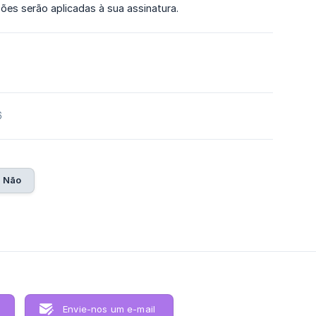
ões serão aplicadas à sua assinatura.
6
Não
Envie-nos um e-mail