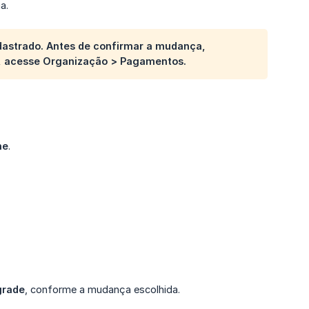
a.
dastrado. Antes de confirmar a mudança,
so, acesse Organização > Pagamentos.
ne
.
grade
, conforme a mudança escolhida.