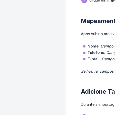
Clique em
Imp
Mapeament
Após subir o arqui
Nome:
Campo o
Telefone:
Camp
E-mail:
Campo 
Se houver campos p
Adicione T
Durante a importaç