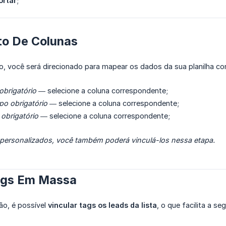
ortar
;
o De Colunas
vo, você será direcionado para mapear os dados da sua planilha 
brigatório
— selecione a coluna correspondente;
o obrigatório
— selecione a coluna correspondente;
obrigatório
— selecione a coluna correspondente;
ersonalizados, você também poderá vinculá-los nessa etapa.
ags Em Massa
ão, é possível
vincular tags os leads da lista
, o que facilita a 