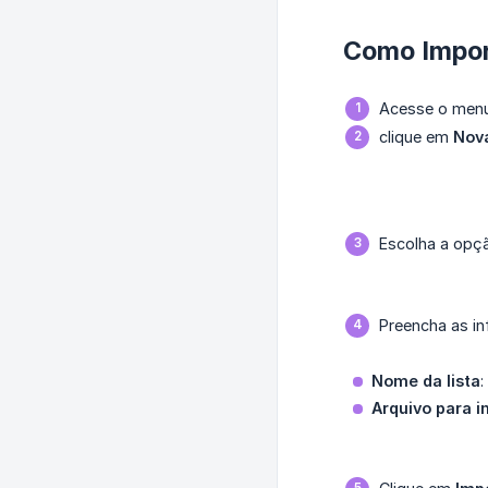
Como Impor
Acesse o men
clique em
Nova
Escolha a op
Preencha as in
Nome da lista
:
Arquivo para i