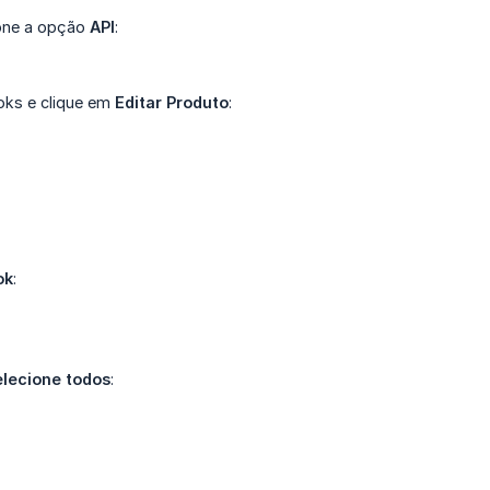
one a opção
API
:
oks e clique em
Editar Produto
:
ok
:
elecione todos
: