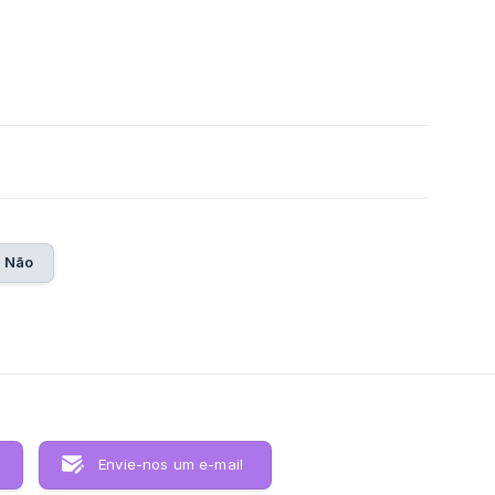
5
Não
Envie-nos um e-mail