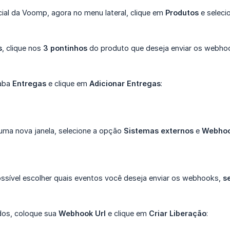
cial da Voomp, agora no menu lateral, clique em
Produtos
e seleci
s
, clique nos
3 pontinhos
do produto que deseja enviar os webho
 aba
Entregas
e clique em
Adicionar Entregas
:
r uma nova janela, selecione a opção
Sistemas externos
e
Webho
ossível escolher quais eventos você deseja enviar os webhooks,
s
dos, coloque sua
Webhook Url
e clique em
Criar Liberação
: