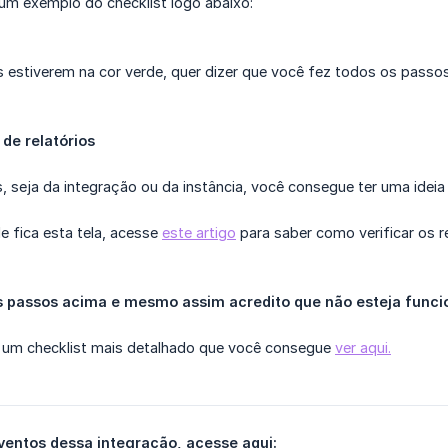
um exemplo do checklist logo abaixo:
 estiverem na cor verde, quer dizer que você fez todos os passos
de relatórios
os, seja da integração ou da instância, você consegue ter uma idei
e fica esta tela, acesse
este artigo
para saber como verificar os re
os passos acima e mesmo assim acredito que não esteja func
 um checklist mais detalhado que você consegue
ver aqui.
eventos dessa integração, acesse aqui: