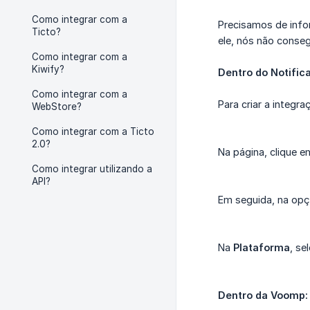
Como integrar com a
Precisamos de info
Ticto?
ele, nós não conseg
Como integrar com a
Kiwify?
Dentro do Notific
Como integrar com a
Para criar a integr
WebStore?
Como integrar com a Ticto
2.0?
Na página, clique 
Como integrar utilizando a
API?
Em seguida, na op
Na
Plataforma
, se
Dentro da Voomp: