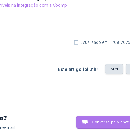
níveis na integração com a Voomp
Atualizado em: 11/08/202
Sim
Este artigo foi útil?
ra?
Converse pelo chat
 e-mail