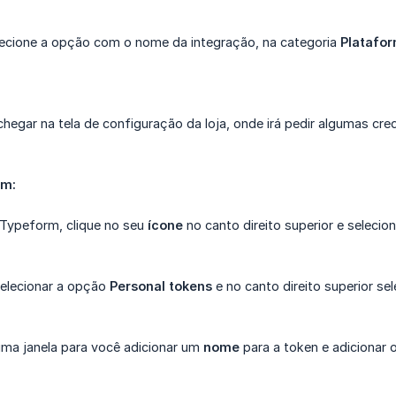
lecione a opção com o nome da integração, na categoria
Platafor
chegar na tela de configuração da loja, onde irá pedir algumas cr
rm:
a Typeform, clique no seu
ícone
no canto direito superior e seleci
elecionar a opção
Personal tokens
e no canto direito superior se
 uma janela para você adicionar um
nome
para a token e adicionar 