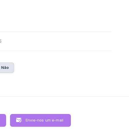
5
Não
Envie-nos um e-mail