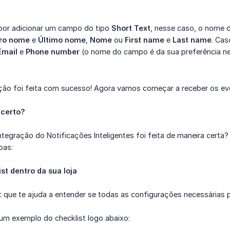
por adicionar um campo do tipo
Short Text
, nesse caso, o nome
iro nome
e
Último nome
,
Nome
ou
First name
e
Last name
. Ca
Email
e
Phone number
(o nome do campo é da sua preferência ne
ação foi feita com sucesso! Agora vamos começar a receber os ev
 certo?
integração do Notificações Inteligentes foi feita de maneira cert
pas:
ist dentro da sua loja
 que te ajuda a entender se todas as configurações necessárias p
um exemplo do checklist logo abaixo: