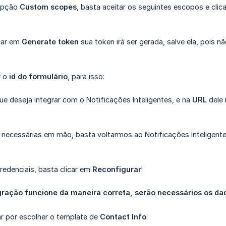
 opção
Custom scopes
, basta aceitar os seguintes escopos e cli
car em
Generate token
sua token irá ser gerada, salve ela, pois n
r o
id do formulário
, para isso:
ue deseja integrar com o Notificações Inteligentes, e na
URL
dele 
 necessárias em mão, basta voltarmos ao Notificações Inteligente
redenciais, basta clicar em
Reconfigurar
!
gração funcione da maneira correta, serão necessários os da
r por escolher o template de
Contact Info
: