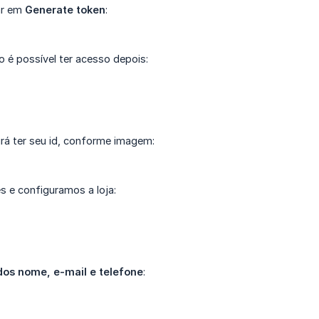
car em
Generate token
:
ão é possível ter acesso depois:
irá ter seu id, conforme imagem:
s e configuramos a loja:
dos nome, e-mail e telefone
: