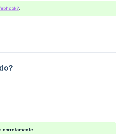
Webhook?
.
ndo?
a corretamente.