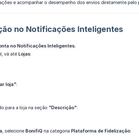
cações e acompanhar o desempenho dos envios diretamente pelo pa
ão no Notificações Inteligentes
nta no Notificações Inteligentes.
l, vá até
Lojas
:
ar loja"
:
ido para a loja na seção
"Descrição"
:
a
, selecione
BonifiQ
na categoria
Plataforma de Fidelização
: