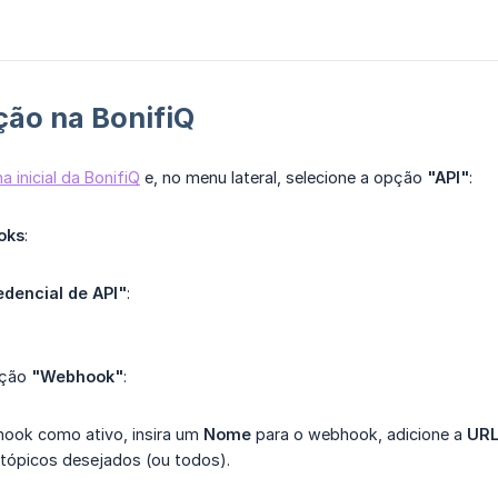
ção na BonifiQ
a inicial da BonifiQ
e, no menu lateral, selecione a opção
"API"
:
oks
:
edencial de API"
:
pção
"Webhook"
:
ook como ativo, insira um
Nome
para o webhook, adicione a
URL
 tópicos desejados (ou todos).