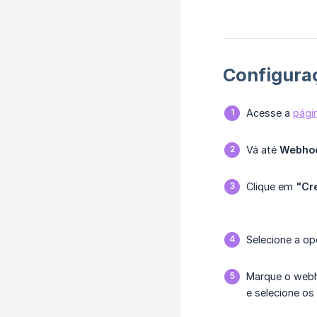
Configura
Acesse a
págin
Vá até
Webho
Clique em
"Cr
Selecione a o
Marque o webh
e selecione os