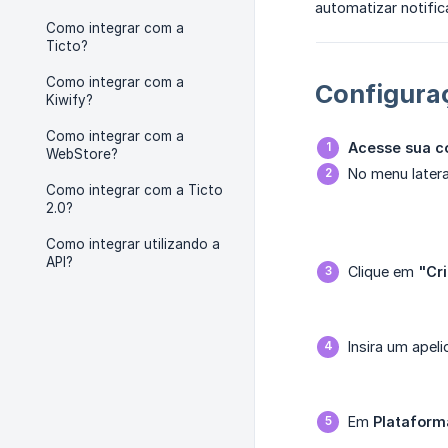
automatizar notifi
Como integrar com a
Ticto?
Como integrar com a
Configuraç
Kiwify?
Como integrar com a
Acesse sua co
WebStore?
No menu latera
Como integrar com a Ticto
2.0?
Como integrar utilizando a
API?
Clique em
"Cri
Insira um apel
Em
Plataform