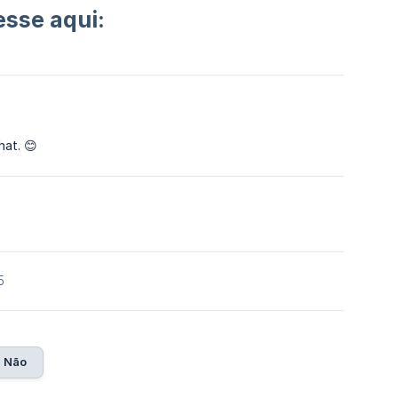
esse aqui:
hat. 😊
5
Não