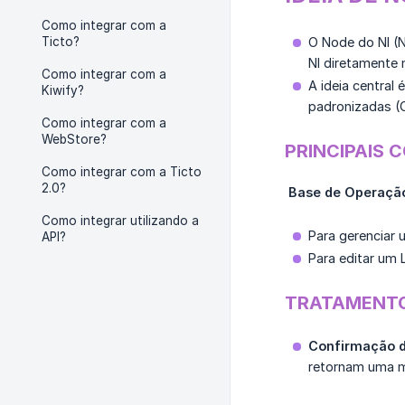
Como integrar com a
Ticto?
O Node do NI (N
NI diretamente 
Como integrar com a
A ideia central
Kiwify?
padronizadas (C
Como integrar com a
WebStore?
PRINCIPAIS 
Como integrar com a Ticto
2.0?
Base de Operaçã
Como integrar utilizando a
Para gerenciar 
API?
Para editar um 
TRATAMENTO
Confirmação d
retornam uma m