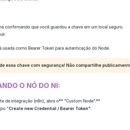
nha confirmando que você guardou a chave em um local seguro.
ir.
á usada como Bearer Token para autenticação do Node.
de essa chave com segurança! Não compartilhe publicament
NDO O NÓ DO NI:
te de integração (n8n), abra o** "Custom Node".**
mpo "
Create new Credential / Bearer Token"
.