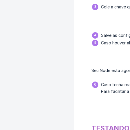
Cole a chave g
Salve as confi
Caso houver a
Seu Node está agor
Caso tenha mai
Para facilitar 
TESTANDO