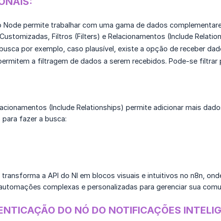
ONAIS:
o Node permite trabalhar com uma gama de dados complementare
Customizadas, Filtros (Filters) e Relacionamentos (Include Relation
sca por exemplo, caso plausível, existe a opção de receber dado
s) permitem a filtragem de dados a serem recebidos. Pode-se filtr
elacionamentos (Include Relationships) permite adicionar mais da
para fazer a busca:
ransforma a API do NI em blocos visuais e intuitivos no n8n, ond
automações complexas e personalizadas para gerenciar sua comun
ENTICAÇÃO DO NÓ DO NOTIFICAÇÕES INTELI