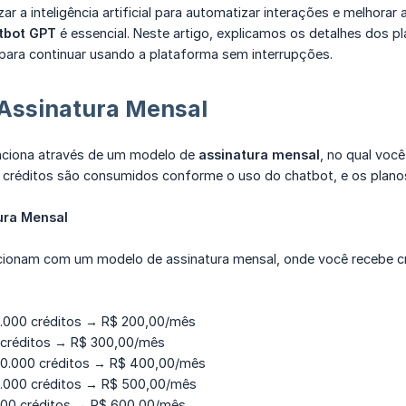
izar a inteligência artificial para automatizar interações e melhora
tbot GPT
é essencial. Neste artigo, explicamos os detalhes dos 
 para continuar usando a plataforma sem interrupções.
 Assinatura Mensal
ciona através de um modelo de
assinatura mensal
, no qual voc
 créditos são consumidos conforme o uso do chatbot, e os planos
ura Mensal
ionam com um modelo de assinatura mensal, onde você recebe cré
10.000 créditos → R$ 200,00/mês
0 créditos → R$ 300,00/mês
20.000 créditos → R$ 400,00/mês
5.000 créditos → R$ 500,00/mês
000 créditos → R$ 600,00/mês