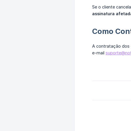
Se o cliente cancel
assinatura afetad
Como Cont
A contratação dos c
e-mail
suporte@not