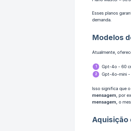
Esses planos garan
demanda.
Modelos d
Atualmente, oferec
Gpt-4o - 60 c
Gpt-4o-mini -
Isso significa que 
mensagem,
por ex
mensagem,
o mesm
Aquisição 