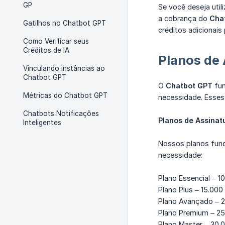
GP
Se você deseja util
a cobrança do
Cha
Gatilhos no Chatbot GPT
créditos adicionais
Como Verificar seus
Créditos de IA
Planos de
Vinculando instâncias ao
Chatbot GPT
O
Chatbot GPT
fun
Métricas do Chatbot GPT
necessidade. Esses
Chatbots Notificações
Planos de Assinat
Inteligentes
Nossos planos func
necessidade:
Plano Essencial – 
Plano Plus – 15.00
Plano Avançado – 
Plano Premium – 2
Plano Master – 30.