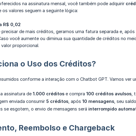
oferecidos na assinatura mensal, você também pode adquirir
créd
 e os valores seguem a seguinte lógica:
a R$ 0,02
 precisar de mais créditos, geramos uma fatura separada e, após
aso você aumente ou diminua sua quantidade de créditos no meio 
valor proporcional.
iona o Uso dos Créditos?
nsumidos conforme a interação com o Chatbot GPT. Vamos ver u
a assinatura de
1.000 créditos
e compra
100 créditos avulsos
, 
gem enviada consumir
5 créditos
, após
10 mensagens
, seu sald
os se esgotem, o envio de mensagens será
interrompido automa
nto, Reembolso e Chargeback