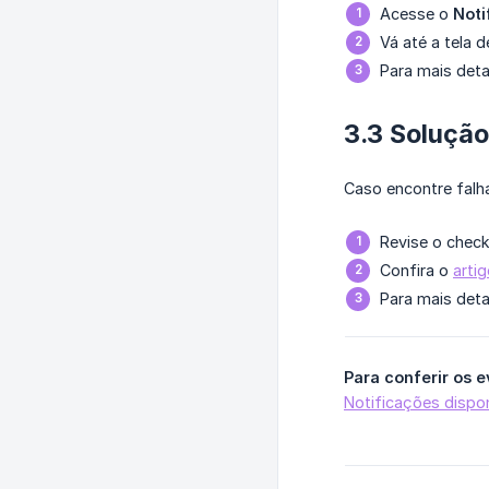
Acesse o
Noti
Vá até a tela 
Para mais det
3.3 Soluçã
Caso encontre falha
Revise o checkl
Confira o
arti
Para mais deta
Para conferir os 
Notificações dispo