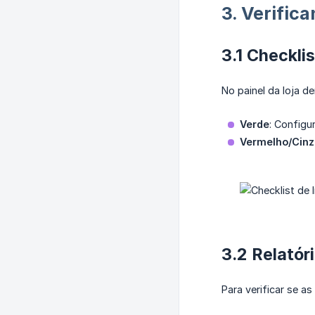
3. Verific
3.1 Checkli
No painel da loja d
Verde
: Configu
Vermelho/Cinz
3.2 Relatór
Para verificar se a