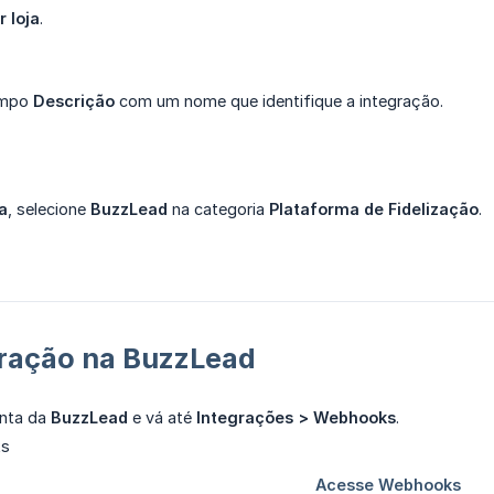
r loja
.
ampo
Descrição
com um nome que identifique a integração.
a
, selecione
BuzzLead
na categoria
Plataforma de Fidelização
.
uração na BuzzLead
nta da
BuzzLead
e vá até
Integrações > Webhooks
.