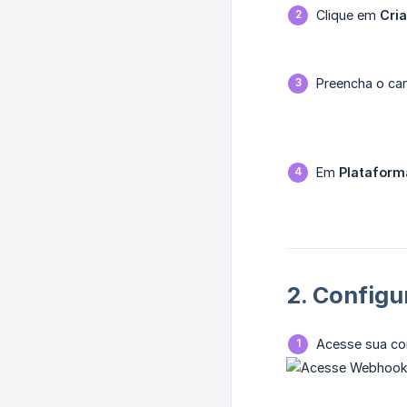
Clique em
Cria
Preencha o c
Em
Plataform
2. Config
Acesse sua co