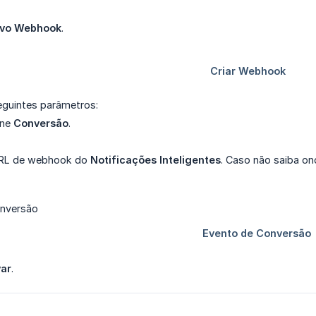
vo Webhook
.
eguintes parâmetros:
one
Conversão
.
 URL de webhook do
Notificações Inteligentes
. Caso não saiba on
var
.