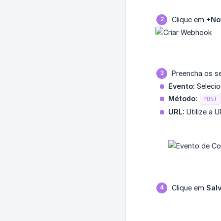
Clique em
+No
Preencha os s
Evento:
Seleci
Método:
POST
URL:
Utilize a
Clique em
Sal