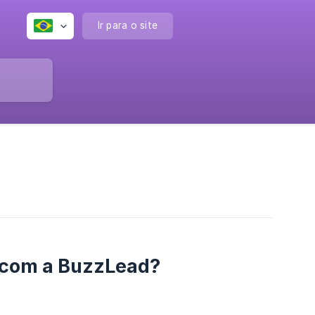
Ir para o site
s com a BuzzLead?