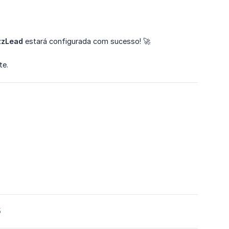
zzLead
estará configurada com sucesso! 🚀
te.
5