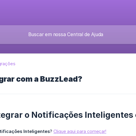
grações
grar com a BuzzLead?
egrar o Notificações Inteligente
tificações Inteligentes
?
Clique aqui para começar!