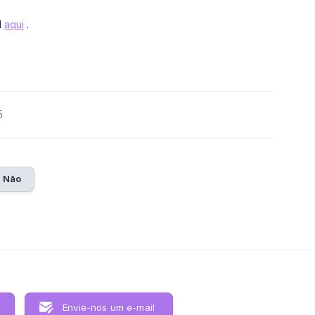
l
aqui
.
5
Não
Envie-nos um e-mail