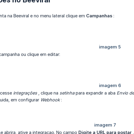
ta na Beeviral e no menu lateral clique em
Campanhas
:
campanha ou clique em editar:
acesse
integrações
, clique na
setinha
para expandir a aba
Envio de
uida, em configurar
Webhook
:
se abrira, ative a integracao. No campo
Digite a URL para postar
,