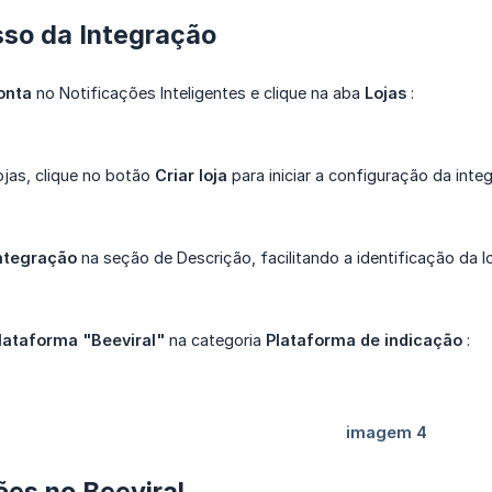
sso da Integração
onta
no Notificações Inteligentes e clique na aba
Lojas
:
ojas, clique no botão
Criar loja
para iniciar a configuração da inte
ntegração
na seção de Descrição, facilitando a identificação da lo
lataforma "Beeviral"
na categoria
Plataforma de indicação
:
es no Beeviral