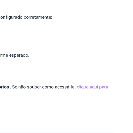
 configurado corretamente:
orme esperado.
órios
. Se não souber como acessá-la,
clique aqui para