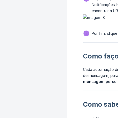
Notificações I
encontrar a U
Por fim, cliqu
Como faço
Cada automação dis
de mensagem, para 
mensagem person
Como saber