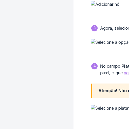
Agora, seleci
No campo
Pla
pixel, clique
aq
Atenção! Não é