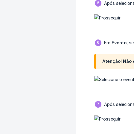
Após seleciona
Em
Evento
, s
Atenção! Não é
Após seleciona